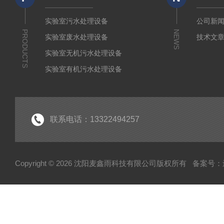
实验室污水处理设备
公司新
PRODUCTS
NEWS
实验室废水处理设备
技术文
实验室无机污水处理设备
实验室有机污水处理设备
疾控废水处理设备
废液处理设备
生活污水处理设备系列
联系电话：13322494257
实验室纯水设备
工业纯水设备系列
Copyright © 2026 沈阳麦鑫雨科技有限公司版权所有
备案号：辽I
废气处理设备系列
高校污水处理设备
废弃物暂存柜
高温清洗机