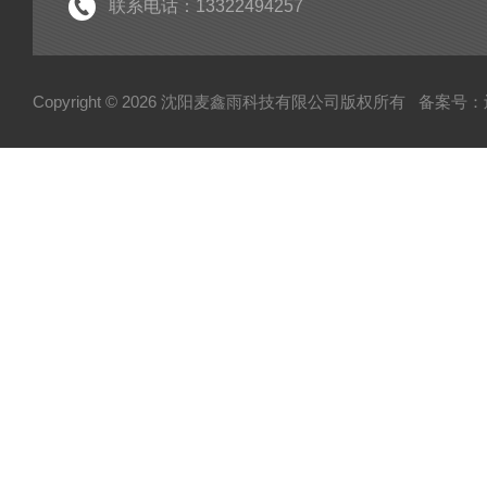
生活污水处理设备系列
联系电话：13322494257
实验室纯水设备
工业纯水设备系列
Copyright © 2026 沈阳麦鑫雨科技有限公司版权所有
备案号：辽I
废气处理设备系列
高校污水处理设备
废弃物暂存柜
高温清洗机