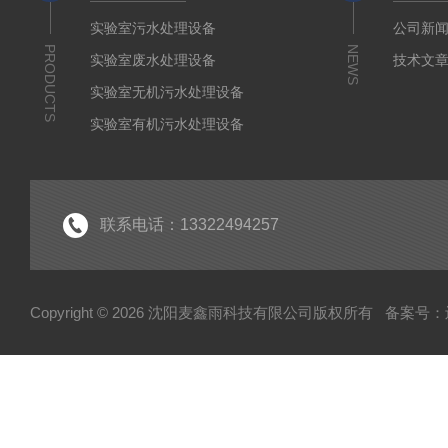
实验室污水处理设备
公司新
PRODUCTS
NEWS
实验室废水处理设备
技术文
实验室无机污水处理设备
实验室有机污水处理设备
疾控废水处理设备
废液处理设备
生活污水处理设备系列
联系电话：13322494257
实验室纯水设备
工业纯水设备系列
Copyright © 2026 沈阳麦鑫雨科技有限公司版权所有
备案号：辽I
废气处理设备系列
高校污水处理设备
废弃物暂存柜
高温清洗机