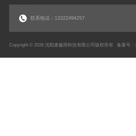
废液处理设备
生活污水处理设备系列
联系电话：13322494257
实验室纯水设备
工业纯水设备系列
Copyright © 2026 沈阳麦鑫雨科技有限公司版权所有
备案号：辽I
废气处理设备系列
高校污水处理设备
废弃物暂存柜
高温清洗机