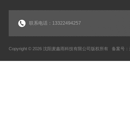
疾控废水处理设备
废液处理设备
生活污水处理设备系列
联系电话：13322494257
实验室纯水设备
工业纯水设备系列
Copyright © 2026 沈阳麦鑫雨科技有限公司版权所有
备案号：辽I
废气处理设备系列
高校污水处理设备
废弃物暂存柜
高温清洗机