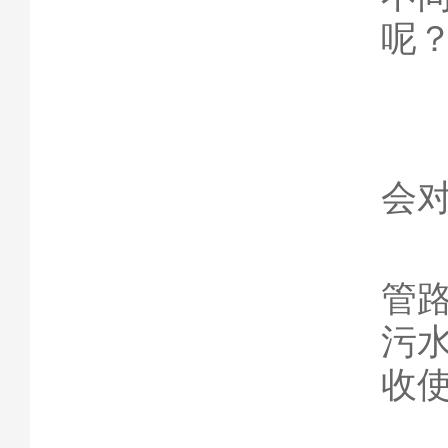
呢
1
如
会
2
管
污
收
3