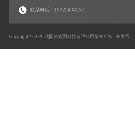
生活污水处理设备系列
联系电话：13322494257
实验室纯水设备
工业纯水设备系列
Copyright © 2026 沈阳麦鑫雨科技有限公司版权所有
备案号：辽I
废气处理设备系列
高校污水处理设备
废弃物暂存柜
高温清洗机